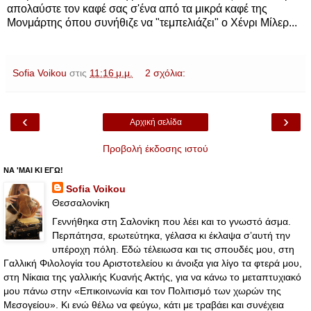
απολαύστε τον καφέ σας σ'ένα από τα μικρά καφέ της
Μονμάρτης όπου συνήθιζε να "τεμπελιάζει" ο Χένρι Μίλερ...
Sofia Voikou
στις
11:16 μ.μ.
2 σχόλια:
‹
›
Αρχική σελίδα
Προβολή έκδοσης ιστού
ΝΑ 'ΜΑΙ ΚΙ ΕΓΩ!
Sofia Voikou
Θεσσαλονίκη
Γεννήθηκα στη Σαλονίκη που λέει και το γνωστό άσμα.
Περπάτησα, ερωτεύτηκα, γέλασα κι έκλαψα σ’αυτή την
υπέροχη πόλη. Εδώ τέλειωσα και τις σπουδές μου, στη
Γαλλική Φιλολογία του Αριστοτελείου κι άνοιξα για λίγο τα φτερά μου,
στη Νίκαια της γαλλικής Κυανής Ακτής, για να κάνω το μεταπτυχιακό
μου πάνω στην «Επικοινωνία και τον Πολιτισμό των χωρών της
Μεσογείου». Κι ενώ θέλω να φεύγω, κάτι με τραβάει και συνέχεια