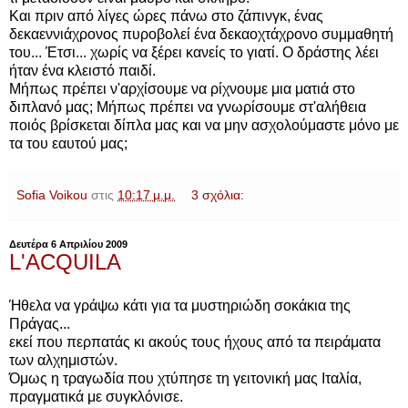
Και πριν από λίγες ώρες πάνω στο ζάπινγκ, ένας
δεκαεννιάχρονος πυροβολεί ένα δεκαοχτάχρονο συμμαθητή
του... Έτσι... χωρίς να ξέρει κανείς το γιατί. Ο δράστης λέει
ήταν ένα κλειστό παιδί.
Μήπως πρέπει ν'αρχίσουμε να ρίχνουμε μια ματιά στο
διπλανό μας; Μήπως πρέπει να γνωρίσουμε στ'αλήθεια
ποιός βρίσκεται δίπλα μας και να μην ασχολούμαστε μόνο με
τα του εαυτού μας;
Sofia Voikou
στις
10:17 μ.μ.
3 σχόλια:
Δευτέρα 6 Απριλίου 2009
L'ACQUILA
Ήθελα να γράψω κάτι για τα μυστηριώδη σοκάκια της
Πράγας...
εκεί που περπατάς κι ακούς τους ήχους από τα πειράματα
των αλχημιστών.
Όμως η τραγωδία που χτύπησε τη γειτονική μας Ιταλία,
πραγματικά με συγκλόνισε.