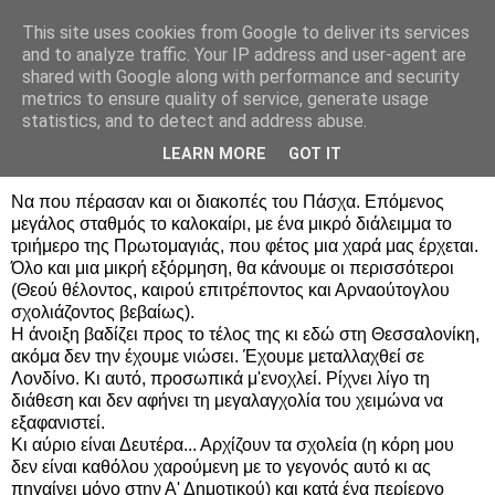
This site uses cookies from Google to deliver its services
Σοφία Βόικου
and to analyze traffic. Your IP address and user-agent are
shared with Google along with performance and security
metrics to ensure quality of service, generate usage
statistics, and to detect and address abuse.
Κυριακή 26 Απριλίου 2009
Το καλοκαίρι δεν είναι μακριά
LEARN MORE
GOT IT
Να που πέρασαν και οι διακοπές του Πάσχα. Επόμενος
μεγάλος σταθμός το καλοκαίρι, με ένα μικρό διάλειμμα το
τριήμερο της Πρωτομαγιάς, που φέτος μια χαρά μας έρχεται.
Όλο και μια μικρή εξόρμηση, θα κάνουμε οι περισσότεροι
(Θεού θέλοντος, καιρού επιτρέποντος και Αρναούτογλου
σχολιάζοντος βεβαίως).
Η άνοιξη βαδίζει προς το τέλος της κι εδώ στη Θεσσαλονίκη,
ακόμα δεν την έχουμε νιώσει. Έχουμε μεταλλαχθεί σε
Λονδίνο. Κι αυτό, προσωπικά μ'ενοχλεί. Ρίχνει λίγο τη
διάθεση και δεν αφήνει τη μεγαλαγχολία του χειμώνα να
εξαφανιστεί.
Κι αύριο είναι Δευτέρα... Αρχίζουν τα σχολεία (η κόρη μου
δεν είναι καθόλου χαρούμενη με το γεγονός αυτό κι ας
πηγαίνει μόνο στην Α' Δημοτικού) και κατά ένα περίεργο