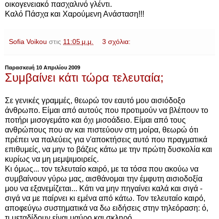
οικογενειακό πασχαλινό γλέντι.
Καλό Πάσχα και Χαρούμενη Ανάσταση!!!
Sofia Voikou
στις
11:05 μ.μ.
3 σχόλια:
Παρασκευή 10 Απριλίου 2009
Συμβαίνει κάτι τώρα τελευταία;
Σε γενικές γραμμές, θεωρώ τον εαυτό μου αισιόδοξο
άνθρωπο. Είμαι από αυτούς που προτιμούν να βλέπουν το
ποτήρι μισογεμάτο και όχι μισοάδειο. Είμαι από τους
ανθρώπους που αν και πιστεύουν στη μοίρα, θεωρώ ότι
πρέπει να παλεύεις για ν'αποκτήσεις αυτό που πραγματικά
επιθυμείς, να μην το βάζεις κάτω με την πρώτη δυσκολία και
κυρίως να μη μεμψιμοιρείς.
Κι όμως... τον τελευταίο καιρό, με τα τόσα που ακούω να
συμβαίνουν γύρω μας, αισθάνομαι την έμφυτη αισιοδοξία
μου να εξανεμίζεται... Κάτι να μην πηγαίνει καλά και σιγά -
σιγά να με παίρνει κι εμένα από κάτω. Τον τελευταίο καιρό,
αποφεύγω συστηματικά να δω ειδήσεις στην τηλεόραση: ό,
τι μεταδίδουν είναι μαύρο και σκληρό.