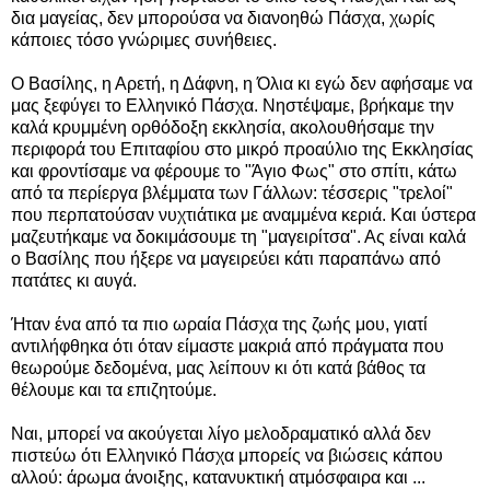
δια μαγείας, δεν μπορούσα να διανοηθώ Πάσχα, χωρίς
κάποιες τόσο γνώριμες συνήθειες.
Ο Βασίλης, η Αρετή, η Δάφνη, η Όλια κι εγώ δεν αφήσαμε να
μας ξεφύγει το Ελληνικό Πάσχα. Νηστέψαμε, βρήκαμε την
καλά κρυμμένη ορθόδοξη εκκλησία, ακολουθήσαμε την
περιφορά του Επιταφίου στο μικρό προαύλιο της Εκκλησίας
και φροντίσαμε να φέρουμε το "Άγιο Φως" στο σπίτι, κάτω
από τα περίεργα βλέμματα των Γάλλων: τέσσερις "τρελοί"
που περπατούσαν νυχτιάτικα με αναμμένα κεριά. Και ύστερα
μαζευτήκαμε να δοκιμάσουμε τη "μαγειρίτσα". Ας είναι καλά
ο Βασίλης που ήξερε να μαγειρεύει κάτι παραπάνω από
πατάτες κι αυγά.
Ήταν ένα από τα πιο ωραία Πάσχα της ζωής μου, γιατί
αντιλήφθηκα ότι όταν είμαστε μακριά από πράγματα που
θεωρούμε δεδομένα, μας λείπουν κι ότι κατά βάθος τα
θέλουμε και τα επιζητούμε.
Ναι, μπορεί να ακούγεται λίγο μελοδραματικό αλλά δεν
πιστεύω ότι Ελληνικό Πάσχα μπορείς να βιώσεις κάπου
αλλού: άρωμα άνοιξης, κατανυκτική ατμόσφαιρα και ...