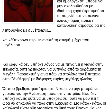
και ομολογώ ότι μπορεί να
μην ακολουθούσα με
ιδιαίτερη χαρά (προτιμούσα
το παιχνίδι στην απέναντι
αλάνα), όμως τελικά η
κατανυκτική ατμόσφαιρα της
λειτουργίας με συνέπαιρνε...
και κάθε χρόνο περίμενα αυτή τη στιγμή, μέχρι που
μεγάλωσα.
Και ξαφνικά δεν υπήρχε λόγος να με πηγαίνει η γιαγιά στην
εκκλησία, ούτε χρειαζόταν να ξυπνάω από τα χαράματα τη
Μεγάλη Παρασκευή για να πάω να στολίσω τον Επιτάφιο
στην "Ανάληψη" με διάφορες κυρίες μεγάλης ηλικίας.
Ώσπου βρέθηκα φοιτήτρια στη Νίκαια, να μην μπορώ να
γυρίσω για την Ανάσταση πίσω στην πατρίδα. Εκεί δεν
υπήρχε κανείς ούτε να με υποχρεώσει, ούτε να μου πει τι
ώρα να σηκωθώ να πάω στην Εκκλησία. Στο κάτω - κάτω, οι
καθολικοί είχαν ήδη γιορτάσει το δικό τους Πάσχα. Και ως